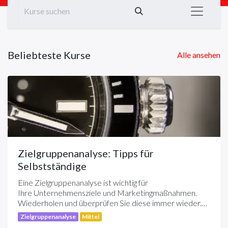
Beliebteste Kurse
Alle ansehen
Zielgruppenanalyse: Tipps für
Selbstständige
Eine Zielgruppenanalyse ist wichtig für
Ihre Unternehmensziele und Marketingmaßnahmen.
Wiederholen und überprüfen Sie diese immer wieder.
Denn mit der Anpassung der eigenen Produkte oder
Zielgruppenanalyse
Mittel
Leistungen kann sich auch die Zielgruppe vergrößern